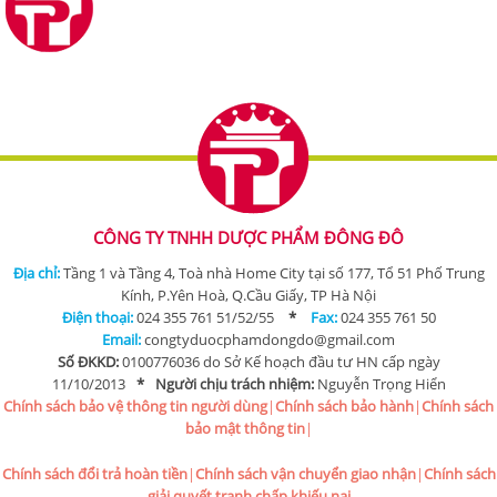
CÔNG TY TNHH DƯỢC PHẨM ĐÔNG ĐÔ
Địa chỉ:
Tầng 1 và Tầng 4, Toà nhà Home City tại số 177, Tổ 51 Phố Trung
Kính, P.Yên Hoà, Q.Cầu Giấy, TP Hà Nội
Điện thoại:
024 355 761 51/52/55
*
Fax:
024 355 761 50
Email:
congtyduocphamdongdo@gmail.com
Số ĐKKD:
0100776036 do Sở Kế hoạch đầu tư HN cấp ngày
11/10/2013
*
Người chịu trách nhiệm:
Nguyễn Trọng Hiển
Chính sách bảo vệ thông tin người dùng
|
Chính sách bảo hành
|
Chính sách
bảo mật thông tin
|
Chính sách đổi trả hoàn tiền
|
Chính sách vận chuyển giao nhận
|
Chính sách
giải quyết tranh chấp khiếu nại