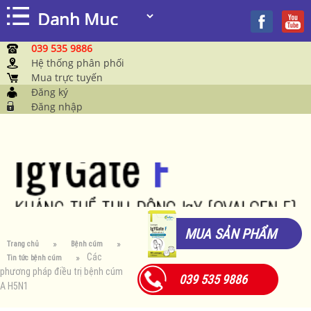
039 535 9886
Hệ thống phân phối
Mua trực tuyến
Đăng ký
Đăng nhập
MUA SẢN PHẨM
Trang chủ
Bệnh cúm
Các
Tin tức bệnh cúm
phương pháp điều trị bệnh cúm
039 535 9886
A H5N1