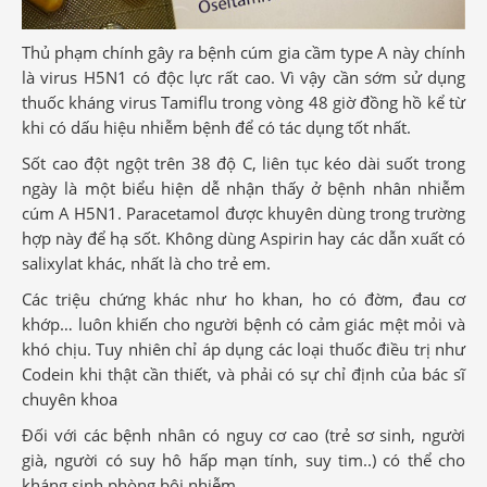
Thủ phạm chính gây ra bệnh cúm gia cầm type A này chính
là virus H5N1 có độc lực rất cao. Vì vậy cần sớm sử dụng
thuốc kháng virus Tamiflu trong vòng 48 giờ đồng hồ kể từ
khi có dấu hiệu nhiễm bệnh để có tác dụng tốt nhất.
Sốt cao đột ngột trên 38 độ C, liên tục kéo dài suốt trong
ngày là một biểu hiện dễ nhận thấy ở bệnh nhân nhiễm
cúm A H5N1. Paracetamol được khuyên dùng trong trường
hợp này để hạ sốt. Không dùng Aspirin hay các dẫn xuất có
salixylat khác, nhất là cho trẻ em.
Các triệu chứng khác như ho khan, ho có đờm, đau cơ
khớp… luôn khiến cho người bệnh có cảm giác mệt mỏi và
khó chịu. Tuy nhiên chỉ áp dụng các loại thuốc điều trị như
Codein khi thật cần thiết, và phải có sự chỉ định của bác sĩ
chuyên khoa
Đối với các bệnh nhân có nguy cơ cao (trẻ sơ sinh, người
già, người có suy hô hấp mạn tính, suy tim..) có thể cho
kháng sinh phòng bội nhiễm.