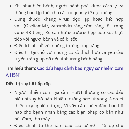
Khi phát hiện bệnh, người bệnh phải được cách ly và
thông báo kịp thời cho các cơ quan y tế dự phòng.
Dùng thuốc kháng virus độc lập hoặc kết hợp
với (Oseltamivir, zanamivir) càng sớm càng tốt trong
vòng 48 tiếng. Kể cả những trường hợp tiếp xúc trực
tiếp với người bệnh và có bị sốt
Điều trị tại chỗ với những trường hợp nặng.
Điều trị tại chỗ với những cơ sở thích hợp và yêu cầu
tuyến trên giúp đỡ nếu tình trạng bệnh nặng
Tìm hiểu thêm:
Các dấu hiệu cảnh báo nguy cơ nhiễm cúm
A H5N1
Điều trị suy hô hấp cấp
Người nhiễm cúm gia cầm H5N1 thường có các dấu
hiệu bị suy hô hấp. Nhiều trường hợp tử vong là do bị
thiếu oxy nghiêm trọng. Vì vậy cần chú ý đảm bảo hô
hấp cho bệnh nhân bằng các biện pháp cơ bản như
hút đàm, thở máy.
Điều chỉnh tư thế nằm đầu cao từ 30 – 45 độ cho