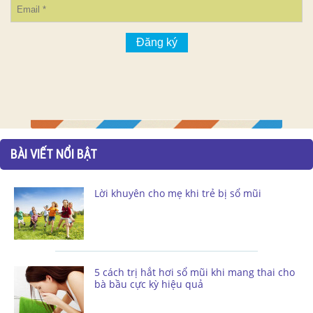
BÀI VIẾT NỔI BẬT
Lời khuyên cho mẹ khi trẻ bị sổ mũi
5 cách trị hắt hơi sổ mũi khi mang thai cho
bà bầu cực kỳ hiệu quả