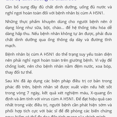
Cần bổ sung đầy đủ chất dinh dưỡng, uống đủ nước và
nghỉ ngơi hoàn toàn đối với bệnh nhân bị cúm A H5N1.
Những thực phẩm khuyên dùng cho người bệnh nên ở
dạng lỏng như sữa, bột, cháo… để hệ thống tiêu hóa dễ
dàng hấp thu. Nếu bệnh nhân không tự ăn được, phải đưa
chất dinh dưỡng qua ống thông dạ dày và đường tĩnh
mạch.
Bệnh nhân bị cúm A H5N1 do thể trạng suy yếu toàn diện
nên phải nghỉ ngơi hoàn toàn trên giường bệnh. Vì vậy để
chống loét, nên cho bệnh nhân nằm đệm nước, xoa bóp,
thay đổi tư thế.
Sau khi đã áp dụng các biện pháp điều trị cơ bản trong
phác đồ trên, bệnh nhân sẽ được xuất viện nếu hết sốt
trong vòng 7 ngày, kết quả xét nghiệm máu, X-quang ổn
định và âm tính với virus cúm A H5N1. Để đạt hiệu quả cao
nhất trong việc điều trị, người bệnh cần phát hiện sớm và
phối hợp tích cực với bác sĩ để đề phòng các biến chứng
nguy hiểm có thể đe dọa đến tính mạng của chính mình.