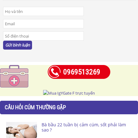
0969513269
CÂU HỎI CÚM THƯỜNG GẶP
Bà bầu 22 tuần bị cảm cúm, sốt phải làm
sao ?