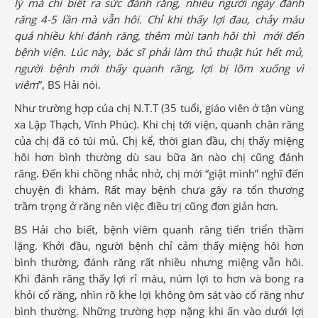
lý mà chỉ biết ra sức đánh răng, nhiều người ngày đánh
răng 4-5 lần mà vẫn hôi. Chỉ khi thấy lợi đau, chảy máu
quá nhiều khi đánh răng, thêm mùi tanh hôi thì mới đến
bệnh viện. Lúc này, bác sĩ phải làm thủ thuật hút hết mủ,
người bệnh mới thấy quanh răng, lợi bị lõm xuống vì
viêm
”, BS Hải nói.
Như trường hợp của chị N.T.T (35 tuổi, giáo viên ở tận vùng
xa Lập Thạch, Vĩnh Phúc). Khi chị tới viện, quanh chân răng
của chị đã có túi mủ. Chị kể, thời gian đầu, chị thấy miệng
hôi hơn bình thường dù sau bữa ăn nào chị cũng đánh
răng. Đến khi chồng nhắc nhở, chị mới “giật mình” nghĩ đến
chuyện đi khám. Rất may bệnh chưa gây ra tổn thương
trầm trọng ở răng nên việc điều trị cũng đơn giản hơn.
BS Hải cho biết, bệnh viêm quanh răng tiến triển thầm
lặng. Khởi đầu, người bệnh chỉ cảm thấy miệng hôi hơn
bình thường, đánh răng rất nhiều nhưng miệng vẫn hôi.
Khi đánh răng thấy lợi rỉ máu, núm lợi to hơn và bong ra
khỏi cổ răng, nhìn rõ khe lợi không ôm sát vào cổ răng như
bình thường. Những trường hợp nặng khi ấn vào dưới lợi