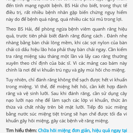
đến tính mạng người bệnh. BS Hải cho biết, trong thực tế
điều trị, rất nhiều bệnh nhân gặp biến chứng nguy hiểm
này do để bệnh quá nặng, quá nhiều các túi mủ trong lợi.
Theo BS Hải, để phòng ngừa bệnh viêm quanh răng hiệu
quả, trước tiên phải biết đánh răng đúng cách . Đánh nhẹ
nhàng bằng bàn chải lông mềm, khi các sợi nylon của bàn
chải có dấu hiệu lão hóa phải thay bàn chải ngay. Cần kiểm
tra răng miệng sáu tháng một lần và lấy cao răng thường
xuyên theo chỉ định của bác sĩ. Vì các mảng cao bám này
chính là nơi để vi khuẩn trú ngụ và gây mùi hôi cho miệng.
Tuy nhiên, chỉ đánh răng không thể sạch được hết vi khuẩn
trong miệng. Vì thế, để miệng hết hôi, cần kết hợp đánh
răng và vệ sinh lưỡi. Sau khi đánh răng, cần sử dụng cây
nạo lưỡi nạo nhẹ để làm sạch các lớp vi khuẩn, thức ăn
thừa và chất nhầy trên bề mặt lưỡi. Tiếp đó súc miệng
bằng nước súc miệng tiệt trùng sẽ hạn chế được tối đa vi
khuẩn gây hôi miệng, gây các bệnh về răng miệng.
Tìm hiểu thêm:
Chữa hôi miệng đơn giản, hiệu quả ngay tại