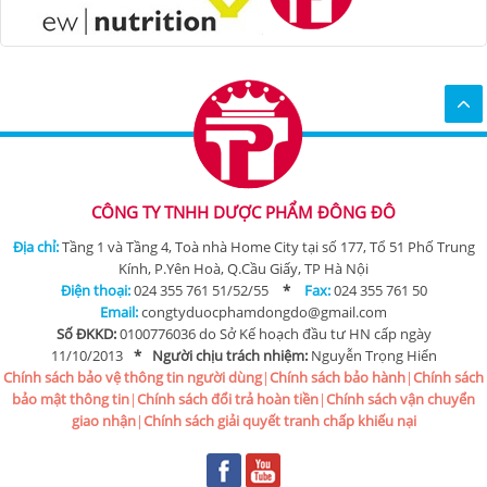
CÔNG TY TNHH DƯỢC PHẨM ĐÔNG ĐÔ
Địa chỉ:
Tầng 1 và Tầng 4, Toà nhà Home City tại số 177, Tổ 51 Phố Trung
Kính, P.Yên Hoà, Q.Cầu Giấy, TP Hà Nội
Điện thoại:
024 355 761 51/52/55
*
Fax:
024 355 761 50
Email:
congtyduocphamdongdo@gmail.com
Số ĐKKD:
0100776036 do Sở Kế hoạch đầu tư HN cấp ngày
11/10/2013
*
Người chịu trách nhiệm:
Nguyễn Trọng Hiển
Chính sách bảo vệ thông tin người dùng
|
Chính sách bảo hành
|
Chính sách
bảo mật thông tin
|
Chính sách đổi trả hoàn tiền
|
Chính sách vận chuyển
giao nhận
|
Chính sách giải quyết tranh chấp khiếu nại