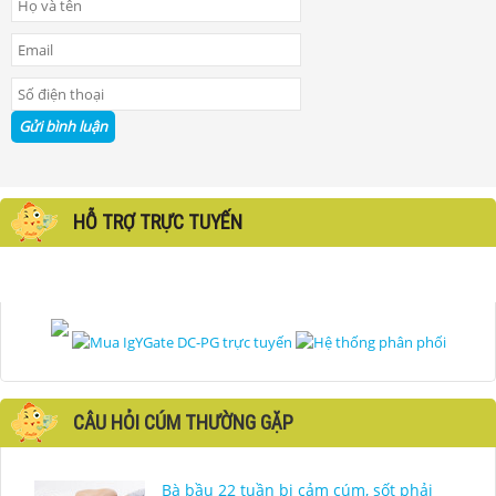
HỖ TRỢ TRỰC TUYẾN
CÂU HỎI CÚM THƯỜNG GẶP
Bà bầu 22 tuần bị cảm cúm, sốt phải