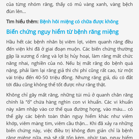
của từng nhóm răng, thấy có mủ vàng xanh, vàng bệch
đùn lên…
Tìm hiểu thêm:
Bệnh hôi miệng có chữa được không
Biến chứng nguy hiểm từ bệnh răng miệng
Hầu hết các bệnh nhân bị viêm lợi, viêm quanh răng đều
đến viện khi đã ở giai đoạn muộn. Các biến chứng thường
gặp là xương ổ răng và lợi bị hủy hoại, làm răng mất chức
năng nhai, nghiền của nó. Nếu bị mất răng do bệnh quá
nặng, phải làm lại răng giả thì chi phí cũng rất cao, từ một
vài triệu đến 40-50 triệu đồng. Nhưng răng giả, dù có đắt
tới đâu cũng không thể tốt được như răng thật.
Không chỉ gây mất răng, những túi mủ ở quanh chân răng
chính là “ổ” chứa hàng nghìn con vi khuẩn. Các vi khuẩn
này xâm nhập vào cơ thể qua đường họng, vào máu… có
thể gây các bệnh toàn thân nguy hiểm khác như viêm
khớp, viêm màng tim, viêm cầu thận… Khi đã xảy ra những
biến chứng này, việc điều trị không đơn giản chỉ là bệnh
răng miệng nữa, mà sẽ rất tốn kém, phức tạp, nguy hiểm