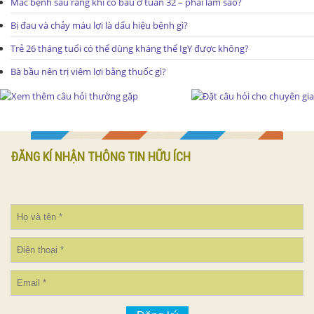
Mắc bệnh sâu răng khi có bầu ở tuần 32 – phải làm sao?
Bị đau và chảy máu lợi là dấu hiệu bệnh gì?
Trẻ 26 tháng tuổi có thể dùng kháng thể IgY được không?
Bà bầu nên trị viêm lợi bằng thuốc gì?
ĐĂNG KÍ NHẬN THÔNG TIN HỮU ÍCH