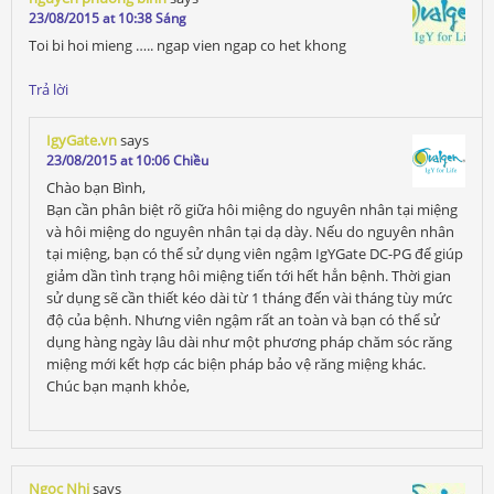
23/08/2015 at 10:38 Sáng
Toi bi hoi mieng ….. ngap vien ngap co het khong
Trả lời
IgyGate.vn
says
23/08/2015 at 10:06 Chiều
Chào bạn Bình,
Bạn cần phân biệt rõ giữa hôi miệng do nguyên nhân tại miệng
và hôi miệng do nguyên nhân tại dạ dày. Nếu do nguyên nhân
tại miệng, bạn có thể sử dụng viên ngậm IgYGate DC-PG để giúp
giảm dần tình trạng hôi miệng tiến tới hết hẳn bệnh. Thời gian
sử dụng sẽ cần thiết kéo dài từ 1 tháng đến vài tháng tùy mức
độ của bệnh. Nhưng viên ngậm rất an toàn và bạn có thể sử
dụng hàng ngày lâu dài như một phương pháp chăm sóc răng
miệng mới kết hợp các biện pháp bảo vệ răng miệng khác.
Chúc bạn mạnh khỏe,
Ngọc Nhi
says