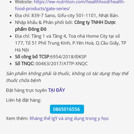
Website:
https://ew-nutrition.com/healthfood/health-
food-products/gate-series/
Địa chỉ: 839-7 Sano, Gifu-city 501-1101, Nhật Bản.
Nhập khẩu & Phân phối bởi:
Công ty TNHH Dược
phẩm Đông Đô
Địa chỉ: Tầng 1 và Tầng 4, Toà nhà Home City tại số
177, Tổ 51 Phố Trung Kính, P.Yên Hoà, Q.Cầu Giấy, TP
Hà Nội
Số công bố TCSP
:6954/2018/ĐKSP
Số TNQC:
00463/2017/ATTP-XNQC
S
ả
n ph
ẩ
m kh
ô
ng ph
ả
i l
à
thu
ố
c, kh
ô
ng c
ó
t
á
c d
ụ
ng thay th
ế
thu
ố
c ch
ữ
a b
ệ
nh
Đặt hàng trực tuyên
TẠI ĐÂY
Liên hệ đặt hàng:
0865016556
Xem thêm:
Kháng thể IgY và ứng dụng trong y học