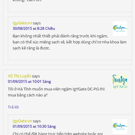
IgyGate.vn
says
30/08/2015 at 8:28 Chiều
Bạn không nhất thiết phải đánh răng trước khi ngậm,
bạn có thể súc miệng sạch sẽ, kết hợp dùng chỉ tơ nha khoa làm
sạch kẽ răng là được.
Vũ Thị Luyến
says
01/09/2015 at 10:01 Sáng
Tôi ở Hà Tĩnh muốn mua viên ngậm IgYGate DC-PG thì
mua bằng cách nào ạ?
Trả lời
IgyGate.vn
says
01/09/2015 at 10:30 Sáng
Chị có thể đặt hàng trực tiếp trên website hoặc gọi