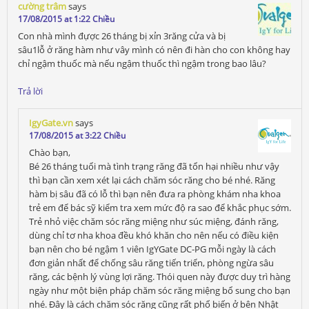
cường trâm
says
17/08/2015 at 1:22 Chiều
Con nhà mình đựợc 26 tháng bị xỉn 3răng cửa và bị
sâu1lỗ ở răng hàm như vây mình có nên đi hàn cho con không hay
chỉ ngậm thuốc mà nếu ngậm thuốc thì ngậm trong bao lâu?
Trả lời
IgyGate.vn
says
17/08/2015 at 3:22 Chiều
Chào bạn,
Bé 26 tháng tuổi mà tình trạng răng đã tổn hại nhiều như vậy
thì bạn cần xem xét lại cách chăm sóc răng cho bé nhé. Răng
hàm bị sâu đã có lỗ thì bạn nên đưa ra phòng khám nha khoa
trẻ em để bác sỹ kiểm tra xem mức độ ra sao để khắc phục sớm.
Trẻ nhỏ việc chăm sóc răng miệng như súc miệng, đánh răng,
dùng chỉ tơ nha khoa đều khó khăn cho nên nếu có điều kiện
bạn nên cho bé ngậm 1 viên IgYGate DC-PG mỗi ngày là cách
đơn giản nhất để chống sâu răng tiến triển, phòng ngừa sâu
răng, các bệnh lý vùng lợi răng. Thói quen này được duy trì hàng
ngày như một biện pháp chăm sóc răng miệng bổ sung cho bạn
nhé. Đây là cách chăm sóc răng cũng rất phổ biến ở bên Nhật