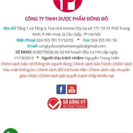
CÔNG TY TNHH DƯỢC PHẨM ĐÔNG ĐÔ
Địa chỉ:
Tầng 1 và Tầng 4, Toà nhà Home City tại số 177, Tổ 51 Phố Trung
Kính, P.Yên Hoà, Q.Cầu Giấy, TP Hà Nội
Điện thoại:
024 355 761 51/52/55
*
Fax:
024 355 761 50
Email:
congtyduocphamdongdo@gmail.com
Số ĐKKD:
0100776036 do Sở Kế hoạch đầu tư HN cấp ngày
11/10/2013
*
Người chịu trách nhiệm:
Nguyễn Trọng Hiển
Chính sách bảo vệ thông tin người dùng
|
Chính sách bảo hành
|
Chính sách
bảo mật thông tin
|
Chính sách đổi trả hoàn tiền
|
Chính sách vận chuyển
giao nhận
|
Chính sách giải quyết tranh chấp khiếu nại