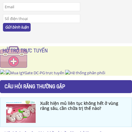
HỖ TRỢ TRỰC TUYẾN
CÂU HỎI RĂNG THƯỜNG GẶP
Xuất hiện mủ liên tục không hết ở vùng
răng sâu, cần chữa trị thế nào?