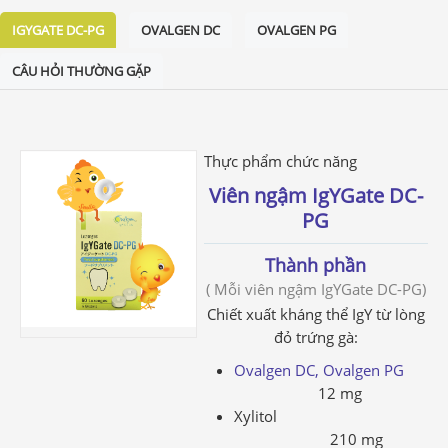
IGYGATE DC-PG
OVALGEN DC
OVALGEN PG
CÂU HỎI THƯỜNG GẶP
Thực phẩm chức năng
Viên ngậm IgYGate DC-
PG
Thành phần
( Mỗi viên ngậm IgYGate DC-PG)
Chiết xuất kháng thể IgY từ lòng
đỏ trứng gà:
Ovalgen DC, Ovalgen PG
12 mg
Xylitol
210 mg