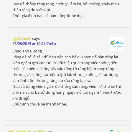
Bản để chống răng răng, chống viêm lợi, hôi miệng, chảy máu
chân răng do viêm lợi.
Chúc gia đình bạn có hàm răng khỏe đẹp,
IgyGate.vn
says
23/08/2015 at 10:04 Chiều
Chào anh Cường,
Răng đã có lỗ sâu thì bạn nên cho bé đi khám để hàn răng lại.
Viên ngậm IgYGate DC-PG rất hiệu quả trong việc chống tiến
triển của bệnh, chống lây sâu răng từ răng bệnh sang răng
thường và chống các bệnh lý ở lợi, nhưng không có tác dụng
làm lành tổn thương răng do sâu răng tạo ra.
Nếu sử dụng viên ngậm để chống sâu răng, viêm lợi cho bé thì
anh nên cho bé sử dụng hàng ngày, mỗi tối ngậm 1 viên trước
khi đi ngủ.
Chúc anh chị và bé mạnh khỏe,
nguyen phuong binh
says