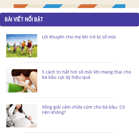
BÀI VIẾT NỔI BẬT
Lời khuyên cho mẹ khi trẻ bị sổ mũi
5 cách trị hắt hơi sổ mũi khi mang thai cho
bà bầu cực kỳ hiệu quả
Xông giải cảm chữa cúm cho bà bầu: Có
nên không?