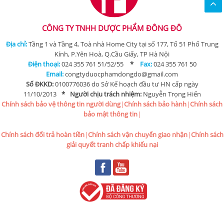
CÔNG TY TNHH DƯỢC PHẨM ĐÔNG ĐÔ
Địa chỉ:
Tầng 1 và Tầng 4, Toà nhà Home City tại số 177, Tổ 51 Phố Trung
Kính, P.Yên Hoà, Q.Cầu Giấy, TP Hà Nội
Điện thoại:
024 355 761 51/52/55
*
Fax:
024 355 761 50
Email:
congtyduocphamdongdo@gmail.com
Số ĐKKD:
0100776036 do Sở Kế hoạch đầu tư HN cấp ngày
11/10/2013
*
Người chịu trách nhiệm:
Nguyễn Trọng Hiển
Chính sách bảo vệ thông tin người dùng
|
Chính sách bảo hành
|
Chính sách
bảo mật thông tin
|
Chính sách đổi trả hoàn tiền
|
Chính sách vận chuyển giao nhận
|
Chính sách
giải quyết tranh chấp khiếu nại