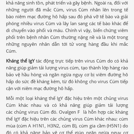
khả năng sinh tồn, phát triển và gây bệnh. Ngoài ra, đối với
những người đã mắc Cúm, virus Cúm nhân lên trong tế
bào niêm mạc đường hô hấp sau đó phá vỡ tế bào và giải
phóng nhiều virus Cúm và lây lan sang các tế bào khác để
di chuyển vào phổi và máu. Chính vì vậy, biến chứng viêm
phổi trên bệnh nhân Cúm thường nặng nề và là một trong
những nguyên nhân dẫn tới tử vong hàng đầu khi mắc
Cúm.
Kháng thể IgY
tác động trực tiếp trên virus Cúm do có khả
năng giúp giảm tải lượng virus cúm, tạo thành lớp hàng rào
bảo vệ hầu hòng và ngăn ngừa nguy cơ bị viêm đường hô
hấp do sức đề kháng kém, từ đó không cho virus Cúm tiếp
cận với niêm mạc đường hô hấp.
Mỗi một loại kháng thể IgY đặc hiệu trên một chủng virus
Cúm khác nhau và có khả năng giúp giảm tải lượng
các chủng virus Cúm đó. Ovalgen F là hỗn hợp các kháng
thể IgY đặc hiệu trên các chủng virus Cúm khác nhau: cúm
mùa (cúm A H1N1, H3N2, cúm B), cúm gia cầm (H5N1) do
đó có khả năng bảo vệ cơ thể giúp ngăn ngừa nguy cơ