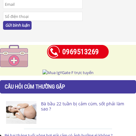
0969513269
CÂU HỎI CÚM THƯỜNG GẶP
Bà bầu 22 tuần bị cảm cúm, sốt phải làm
sao ?
Bé hai tháng tuổi xông hơi giải cảm có ảnh hưởng gì không ?