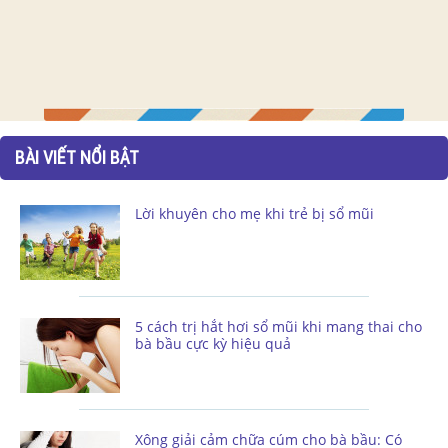
BÀI VIẾT NỔI BẬT
Lời khuyên cho mẹ khi trẻ bị sổ mũi
5 cách trị hắt hơi sổ mũi khi mang thai cho
bà bầu cực kỳ hiệu quả
Xông giải cảm chữa cúm cho bà bầu: Có