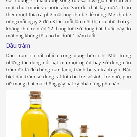
Cách dùng: 4-5 lá xương sông rửa sạch và giã nát trộn với
một chút muối và nước ấm. Sau đó chắt lấy nước, trộn
thêm một thìa cà phê mật ong cho bé dễ uống. Mẹ cho bé
uống mỗi ngày 2 đến 3 lần, mỗi lần một thìa cà phê. Lưu ý:
không cho trẻ dưới 12 tháng tuổi sử dụng bài thuốc này do
mật ong không tốt cho bé dưới 1 năm tuổi.
Dầu tràm
Dầu tràm có rất nhiều công dụng hữu ích. Một trong
những tác dụng nổi bật mà mọi người hay sử dụng dầu
tràm đó là để chống cảm lạnh, tránh ho và tránh gió. Đặc
biệt dầu tràm sử dụng rất tốt cho trẻ sơ sinh, trẻ nhỏ, phụ
nữ mang thai mà không gây bất kỳ phản ứng phụ nào.