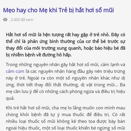
Mẹo hay cho Mẹ khi Trẻ bị hắt hơi sổ mũi
2.433 đã xem
Hắt hơi sổ mũi là hện tượng rất hay gặp ở trẻ nhỏ. Đây có
thể chỉ là phản ứng bình thường của cơ thể bé trước sự
thay đổi của môi trường xung quanh, hoặc báo hiệu bé đã
bị nhiễm bệnh về đường hô hấp.
Trong những nguyên nhân gây hắt hơi sổ mũi, cảm lạnh và
cảm cúm
là các nguyên nhân hàng đầu gây nên triệu trứng
này ở trẻ. Ngoài ra còn một số nguyên nhân khác như dị
ứng, thời tiết thay đổi thất thường, dị vật trong mũi… Ba
mẹ cần lưu ý để có những cách phòng ngừa và điều trị hiệu
quả.
Khi trẻ hắt hơi sổ mũi, cha mẹ lo lắng muốn con mình mau
chóng khỏi bệnh đã tự ý mua thuốc để điều trị. Có rất
nhiều loại thuốc sổ mũi không kê theo toa được bày bán
ngoài hiệu thuốc, một số loại thuốc khiến bé ngừng sổ mũi