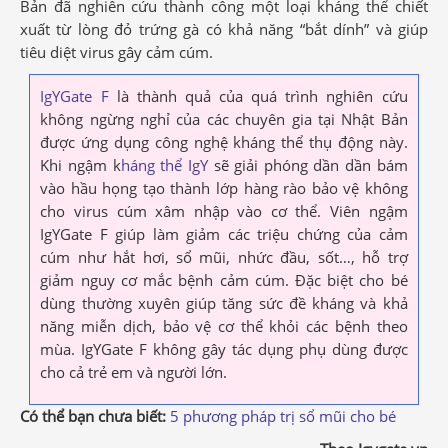
Bản đã nghiên cứu thành công một loại kháng thể chiết
xuất từ lòng đỏ trứng gà có khả năng “bắt dính” và giúp
tiêu diệt virus gây cảm cúm.
IgYGate F
là thành quả của quá trình nghiên cứu
không ngừng nghỉ của các chuyên gia tại Nhật Bản
được ứng dụng công nghệ kháng thể thụ động này.
Khi ngậm k
háng thể IgY
sẽ giải phóng dần dần bám
vào hầu họng tạo thành lớp hàng rào bảo vệ không
cho virus cúm xâm nhập vào cơ thể. Viên ngậm
IgYGate F giúp làm giảm các triệu chứng của cảm
cúm như hắt hơi, sổ mũi, nhức đầu, sốt…, hỗ trợ
giảm nguy cơ mắc bệnh cảm cúm. Đặc biệt cho bé
dùng thường xuyên giúp tăng sức đề kháng và khả
năng miễn dịch, bảo vệ cơ thể khỏi các bệnh theo
mùa. IgYGate F không gây tác dụng phụ dùng được
cho cả trẻ em và người lớn.
Có thể bạn chưa biết:
5 phương pháp trị sổ mũi cho bé