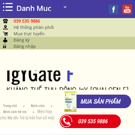
039 535 9886
Hệ thống phân phối
Mua trực tuyến
Đăng ký
Đăng nhập
MUA SẢN PHẨM
Trang chủ
Bệnh cúm
Mẹo hay
Bệnh cúm trẻ em
cho Mẹ khi Trẻ bị hắt hơi sổ mũi
039 535 9886