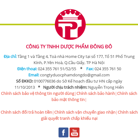
CÔNG TY TNHH DƯỢC PHẨM ĐÔNG ĐÔ
Địa chỉ:
Tầng 1 và Tầng 4, Toà nhà Home City tại số 177, Tổ 51 Phố Trung
Kính, P.Yên Hoà, Q.Cầu Giấy, TP Hà Nội
Điện thoại:
024 355 761 51/52/55
*
Fax:
024 355 761 50
Email:
congtyduocphamdongdo@gmail.com
Số ĐKKD:
0100776036 do Sở Kế hoạch đầu tư HN cấp ngày
11/10/2013
*
Người chịu trách nhiệm:
Nguyễn Trọng Hiển
Chính sách bảo vệ thông tin người dùng
|
Chính sách bảo hành
|
Chính sách
bảo mật thông tin
|
Chính sách đổi trả hoàn tiền
|
Chính sách vận chuyển giao nhận
|
Chính sách
giải quyết tranh chấp khiếu nại